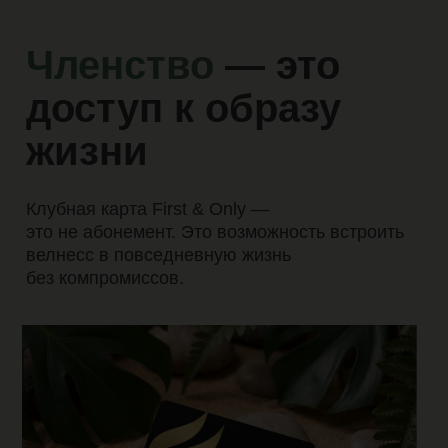
в First & Only —
полностью собран
В First & Only Философия Wellness 360°
превращает день в единую систему:
движение, восстановление, питание и отдых
работают вместе, создавая естественный
ритм и заботу о себе. Здесь не нужно
выбирать между фитнесом, SPA и временем
для себя — всё уже собрано в одном
пространстве, чтобы каждый момент был
частью вашего баланса и комфорта.