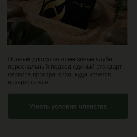
Стать членом клуба
Записаться на гостевой визит
First & Only
выбирают те, кто
ценит своё
время
Клуб создан для людей, которым
важно
качество
среды,
продуманный
сервис
и ощущение
целостности
—