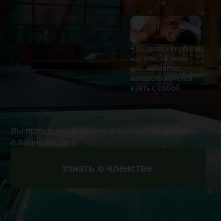
которого хочется
взять с собой.
Вы приходите утром — и больше не думаете
о плане на день
Узнать о членстве
Один клуб.
Один день.
Без лишних
решений
First & Only
— пространство,