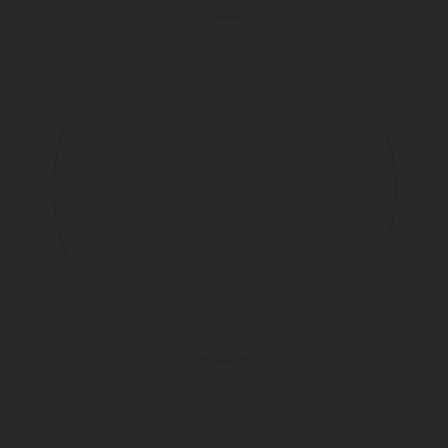
Членство
— это
доступ к образу
жизни
Клубная карта First & Only —
это не абонемент. Это возможность встроить
велнесс в повседневную жизнь
без компромиссов.