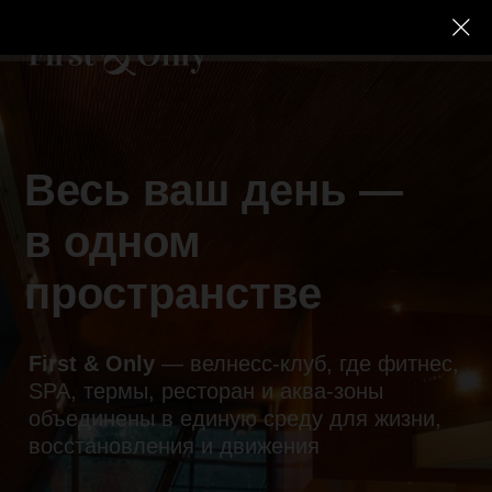
Весь ваш день —
в одном
пространстве
First & Only
— велнесс-клуб, где фитнес,
SPA, термы, ресторан и аква-зоны
объединены в единую среду для жизни,
восстановления и движения
+30 дней к клубной
карте и 14 дней
для человека,