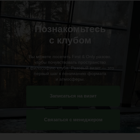
Познакомьтесь
с клубом
Полный доступ ко всем зонам клуба
Вы можете посетить First & Only разово,
персональный подход единый стандарт
чтобы почувствовать пространство
сервиса пространство, куда хочется
и философию клуба. Разовый визит — это
возвращаться.
первый шаг к пониманию формата
и атмосферы.
Узнать условия членства
Записаться на визит
Связаться с менеджером
Ваш день