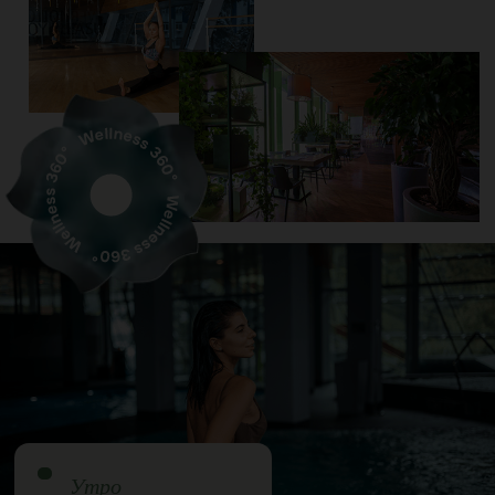
Утро
Движение
День
Восстановление и
обед
Вечер
Термы и расслабление
Пять
пространств —
одна
философия